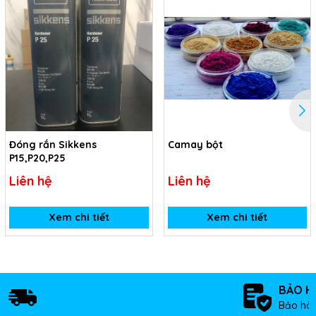
Đóng rắn Sikkens
Camay bột
P15,P20,P25
Liên hệ
Liên hệ
Xem chi tiết
Xem chi tiết
BẢO H
Bảo hàn