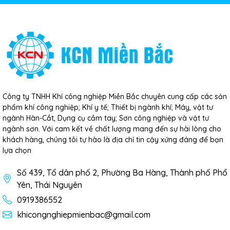
Công ty TNHH Khí công nghiệp Miền Bắc chuyên cung cấp các sản
phẩm khí công nghiệp; Khí y tế; Thiết bị ngành khí; Máy, vật tư
ngành Hàn-Cắt, Dụng cụ cầm tay; Sơn công nghiệp và vật tư
ngành sơn. Với cam kết về chất lượng mang đến sự hài lòng cho
khách hàng, chúng tôi tự hào là địa chỉ tin cậy xứng đáng để bạn
lựa chọn
Số 439, Tổ dân phố 2, Phường Ba Hàng, Thành phố Phổ
Yên, Thái Nguyên
0919386552
khicongnghiepmienbac@gmail.com