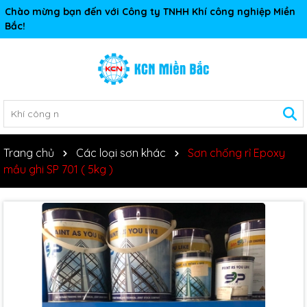
Chào mừng bạn đến với Công ty TNHH Khí công nghiệp Miền
Bắc!
Trang chủ
Các loại sơn khác
Sơn chống rỉ Epoxy
mầu ghi SP 701 ( 5kg )