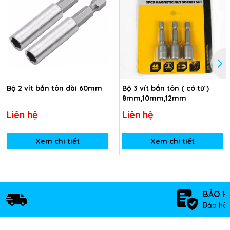
Bộ 2 vít bắn tôn dài 60mm
Bộ 3 vít bắn tôn ( có từ )
8mm,10mm,12mm
Liên hệ
Liên hệ
Xem chi tiết
Xem chi tiết
BẢO H
Bảo hàn