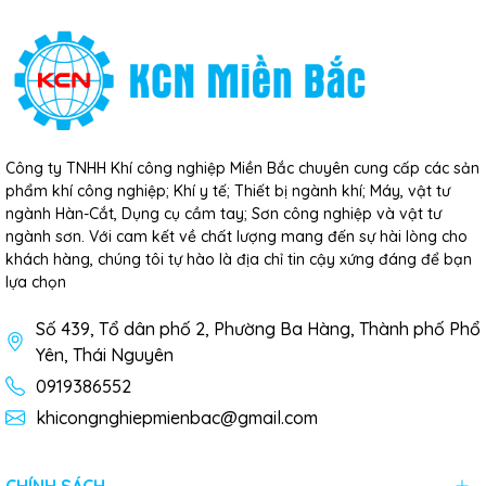
Công ty TNHH Khí công nghiệp Miền Bắc chuyên cung cấp các sản
phẩm khí công nghiệp; Khí y tế; Thiết bị ngành khí; Máy, vật tư
ngành Hàn-Cắt, Dụng cụ cầm tay; Sơn công nghiệp và vật tư
ngành sơn. Với cam kết về chất lượng mang đến sự hài lòng cho
khách hàng, chúng tôi tự hào là địa chỉ tin cậy xứng đáng để bạn
lựa chọn
Số 439, Tổ dân phố 2, Phường Ba Hàng, Thành phố Phổ
Yên, Thái Nguyên
0919386552
khicongnghiepmienbac@gmail.com