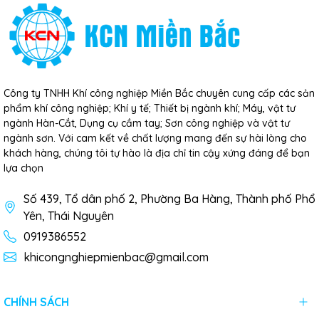
Công ty TNHH Khí công nghiệp Miền Bắc chuyên cung cấp các sản
phẩm khí công nghiệp; Khí y tế; Thiết bị ngành khí; Máy, vật tư
ngành Hàn-Cắt, Dụng cụ cầm tay; Sơn công nghiệp và vật tư
ngành sơn. Với cam kết về chất lượng mang đến sự hài lòng cho
khách hàng, chúng tôi tự hào là địa chỉ tin cậy xứng đáng để bạn
lựa chọn
Số 439, Tổ dân phố 2, Phường Ba Hàng, Thành phố Phổ
Yên, Thái Nguyên
0919386552
khicongnghiepmienbac@gmail.com
CHÍNH SÁCH