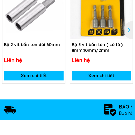
Bộ 2 vít bắn tôn dài 60mm
Bộ 3 vít bắn tôn ( có từ )
8mm,10mm,12mm
Liên hệ
Liên hệ
Xem chi tiết
Xem chi tiết
BẢO H
Bảo hàn