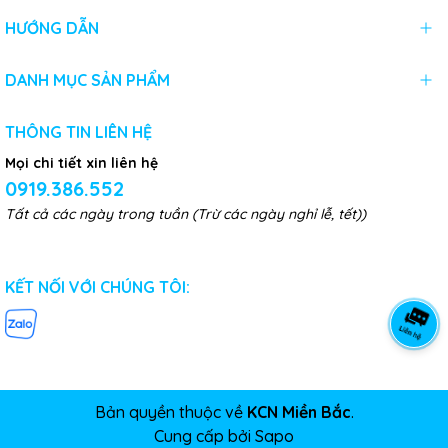
HƯỚNG DẪN
DANH MỤC SẢN PHẨM
THÔNG TIN LIÊN HỆ
Mọi chi tiết xin liên hệ
0919.386.552
Tất cả các ngày trong tuần (Trừ các ngày nghỉ lễ, tết))
KẾT NỐI VỚI CHÚNG TÔI:
Bản quyền thuộc về
KCN Miền Bắc
.
Cung cấp bởi
Sapo