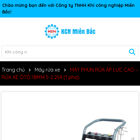
Chào mừng bạn đến với Công ty TNHH Khí công nghiệp Miền
Bắc!
Trang chủ
Máy rửa xe
MÁY PHUN RỬA ÁP LỰC CAO –
RỬA XE ÔTÔ 18M14.5-2.2S4 (1 pha)