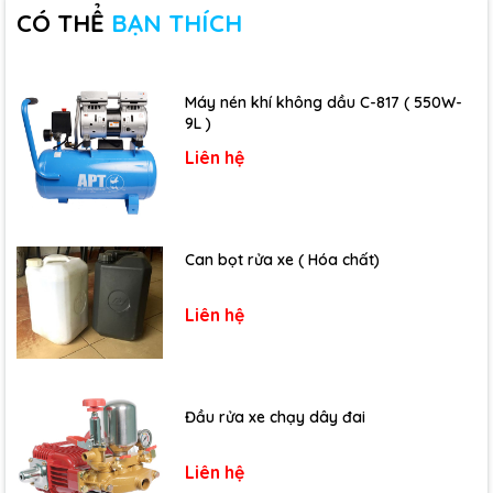
CÓ THỂ
BẠN THÍCH
Máy nén khí không dầu C-817 ( 550W-
9L )
Liên hệ
Can bọt rửa xe ( Hóa chất)
Liên hệ
Đầu rửa xe chạy dây đai
Liên hệ