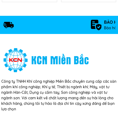
BẢO H
Bảo hàn
Công ty TNHH Khí công nghiệp Miền Bắc chuyên cung cấp các sản
phẩm khí công nghiệp; Khí y tế; Thiết bị ngành khí; Máy, vật tư
ngành Hàn-Cắt, Dụng cụ cầm tay; Sơn công nghiệp và vật tư
ngành sơn. Với cam kết về chất lượng mang đến sự hài lòng cho
khách hàng, chúng tôi tự hào là địa chỉ tin cậy xứng đáng để bạn
lựa chọn