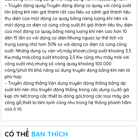
– Truyền động quay:Truyền động động cơ quay với công suất
lớn bằng khí nén giá thành rất cao.Nếu so sánh giá thành tiêu
thụ điện của một động cơ quay bằng năng lượng khí nén và
một động cơ điện có cùng công suất,thì giá thành tiêu thụ điện
của một động cơ quay bằng năng lượng khí nén cao hơn 10
đến 15 lần so với động cơ điện.Nhưng ngược lại thể tích và
trọng lượng nhở hơn 30% so với động cơ điện có cùng công
suất. Những dụng cụ vặn vít,máy khoan,công suất khoảng 3,5
Kw,máy mài,công suất khoảng 2,5 Kw cũng như máy mài với
công suất nhỏ,nhưng số vòng quay khoảng 100.000
vòng/phút thì khả năng sử dụng truyền động bằng khí nén là
phù hợp.
– Truyền động thẳng:Vận dụng truyền động thẳng bằng áp
suất khí nén cho truyền động thẳng trong các dụng cụ,đồ gá
kẹp chi tiết,trong các thiết bị đóng gói,trong các loại máy gia
công gỗ,thiết bị làm lạnh cũng như trong hệ thống phanh hãm
của ô tô.
CÓ THỂ
BẠN THÍCH