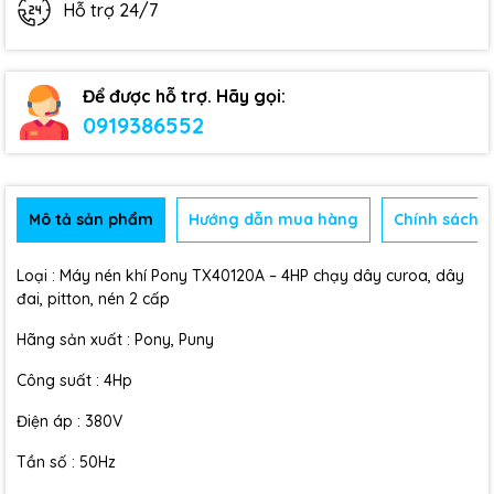
Hỗ trợ 24/7
Để được hỗ trợ. Hãy gọi:
0919386552
Mô tả sản phẩm
Hướng dẫn mua hàng
Chính sách b
Loại : Máy nén khí Pony TX40120A – 4HP chạy dây curoa, dây
đai, pitton, nén 2 cấp
Hãng sản xuất : Pony, Puny
Công suất : 4Hp
Điện áp : 380V
Tần số : 50Hz