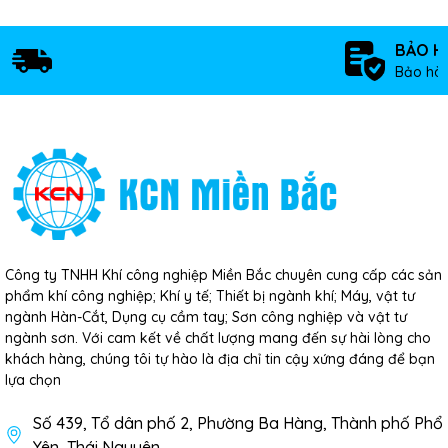
BẢO H
Bảo hàn
Công ty TNHH Khí công nghiệp Miền Bắc chuyên cung cấp các sản
phẩm khí công nghiệp; Khí y tế; Thiết bị ngành khí; Máy, vật tư
ngành Hàn-Cắt, Dụng cụ cầm tay; Sơn công nghiệp và vật tư
ngành sơn. Với cam kết về chất lượng mang đến sự hài lòng cho
khách hàng, chúng tôi tự hào là địa chỉ tin cậy xứng đáng để bạn
lựa chọn
Số 439, Tổ dân phố 2, Phường Ba Hàng, Thành phố Phổ
Yên, Thái Nguyên