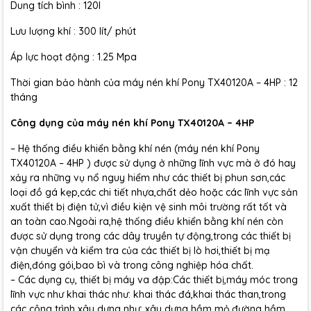
Dung tích bình : 120l
Lưu lượng khí : 300 lít/ phút
Áp lực hoạt động : 1.25 Mpa
Thời gian bảo hành của máy nén khí Pony TX40120A – 4HP : 12
tháng
Công dụng của máy nén khí Pony TX40120A – 4HP
– Hệ thống điều khiển bằng khí nén (máy nén khí Pony
TX40120A – 4HP ) được sử dụng ở những lĩnh vực mà ở đó hay
xảy ra những vụ nổ nguy hiểm như các thiết bị phun sơn,các
loại đồ gá kẹp,các chi tiết nhựa,chất dẻo hoặc các lĩnh vực sản
xuất thiết bị điện tử,vì điều kiện vệ sinh môi trường rất tốt và
an toàn cao.Ngoài ra,hệ thống điều khiển bằng khí nén còn
được sử dụng trong các dây truyền tự động,trong các thiết bị
vận chuyển và kiểm tra của các thiết bị lò hơi,thiết bị mạ
điện,đóng gói,bao bì và trong công nghiệp hóa chất.
– Các dụng cụ, thiết bị máy va đập:Các thiết bị,máy móc trong
lĩnh vực như khai thác như: khai thác đá,khai thác than,trong
các công trình xây dựng như: xây dựng hầm mỏ,đường hầm.