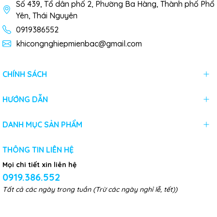
Số 439, Tổ dân phố 2, Phường Ba Hàng, Thành phố Phổ
Yên, Thái Nguyên
0919386552
khicongnghiepmienbac@gmail.com
CHÍNH SÁCH
HƯỚNG DẪN
DANH MỤC SẢN PHẨM
THÔNG TIN LIÊN HỆ
Mọi chi tiết xin liên hệ
0919.386.552
Tất cả các ngày trong tuần (Trừ các ngày nghỉ lễ, tết))