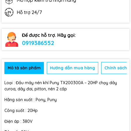
Mở hộp kiểm tra nhận hàng
Hỗ trợ 24/7
Để được hỗ trợ. Hãy gọi:
0919386552
Mô tả sản phẩm
Hướng dẫn mua hàng
Chính sách b
Loại : Đầu máy nén khí Puny TX200300A – 20HP chạy dây
curoa, dây đai, pitton, nén 2 cấp
Hãng sản xuất : Pony, Puny
Công suất : 20Hp
Điện áp : 380V