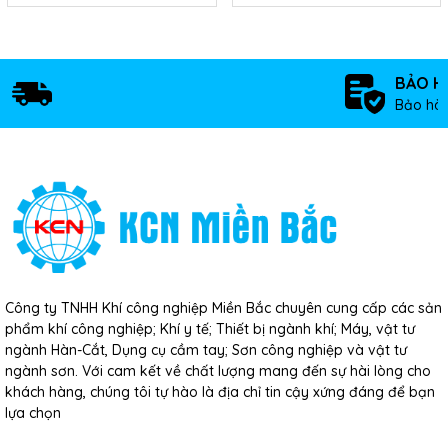
BẢO H
Bảo hàn
Công ty TNHH Khí công nghiệp Miền Bắc chuyên cung cấp các sản
phẩm khí công nghiệp; Khí y tế; Thiết bị ngành khí; Máy, vật tư
ngành Hàn-Cắt, Dụng cụ cầm tay; Sơn công nghiệp và vật tư
ngành sơn. Với cam kết về chất lượng mang đến sự hài lòng cho
khách hàng, chúng tôi tự hào là địa chỉ tin cậy xứng đáng để bạn
lựa chọn