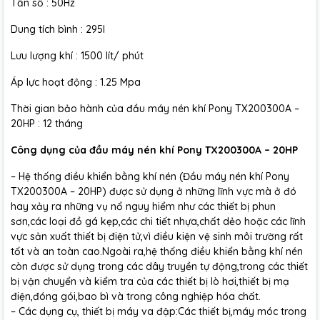
Tần số : 50Hz
Dung tích bình : 295l
Lưu lượng khí : 1500 lít/ phút
Áp lực hoạt động : 1.25 Mpa
Thời gian bảo hành của đầu máy nén khí Pony TX200300A –
20HP : 12 tháng
Công dụng của đầu máy nén khí Pony TX200300A – 20HP
– Hệ thống điều khiển bằng khí nén (Đầu máy nén khí Pony
TX200300A – 20HP) được sử dụng ở những lĩnh vực mà ở đó
hay xảy ra những vụ nổ nguy hiểm như các thiết bị phun
sơn,các loại đồ gá kẹp,các chi tiết nhựa,chất dẻo hoặc các lĩnh
vực sản xuất thiết bị điện tử,vì điều kiện vệ sinh môi trường rất
tốt và an toàn cao.Ngoài ra,hệ thống điều khiển bằng khí nén
còn được sử dụng trong các dây truyền tự động,trong các thiết
bị vận chuyển và kiểm tra của các thiết bị lò hơi,thiết bị mạ
điện,đóng gói,bao bì và trong công nghiệp hóa chất.
– Các dụng cụ, thiết bị máy va đập:Các thiết bị,máy móc trong