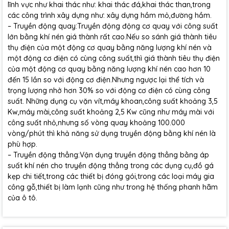
lĩnh vực như khai thác như: khai thác đá,khai thác than,trong
các công trình xây dựng như: xây dựng hầm mỏ,đường hầm.
– Truyền động quay:Truyền động động cơ quay với công suất
lớn bằng khí nén giá thành rất cao.Nếu so sánh giá thành tiêu
thụ điện của một động cơ quay bằng năng lượng khí nén và
một động cơ điện có cùng công suất,thì giá thành tiêu thụ điện
của một động cơ quay bằng năng lượng khí nén cao hơn 10
đến 15 lần so với động cơ điện.Nhưng ngược lại thể tích và
trọng lượng nhở hơn 30% so với động cơ điện có cùng công
suất. Những dụng cụ vặn vít,máy khoan,công suất khoảng 3,5
Kw,máy mài,công suất khoảng 2,5 Kw cũng như máy mài với
công suất nhỏ,nhưng số vòng quay khoảng 100.000
vòng/phút thì khả năng sử dụng truyền động bằng khí nén là
phù hợp.
– Truyền động thẳng:Vận dụng truyền động thẳng bằng áp
suất khí nén cho truyền động thẳng trong các dụng cụ,đồ gá
kẹp chi tiết,trong các thiết bị đóng gói,trong các loại máy gia
công gỗ,thiết bị làm lạnh cũng như trong hệ thống phanh hãm
của ô tô.