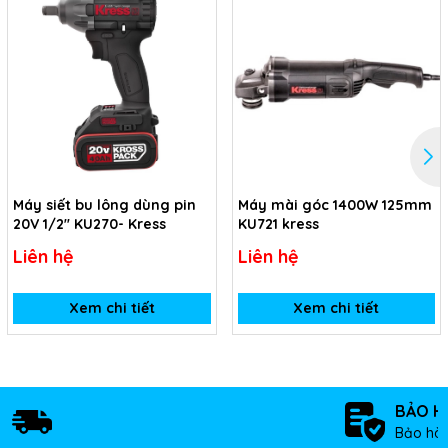
Máy siết bu lông dùng pin
Máy mài góc 1400W 125mm
20V 1/2'' KU270- Kress
KU721 kress
Liên hệ
Liên hệ
Xem chi tiết
Xem chi tiết
BẢO H
Bảo hàn