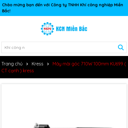
Chào mừng bạn đến với Công ty TNHH Khí công nghiệp Miền
Bắc!
Trang chủ
Kress
Máy mài góc 710W 100mm KU699 (
CT cạnh ) kress