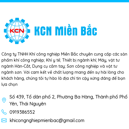
Công ty TNHH Khí công nghiệp Miền Bắc chuyên cung cấp các sản
phẩm khí công nghiệp; Khí y tế; Thiết bị ngành khí; Máy, vật tư
ngành Hàn-Cắt, Dụng cụ cầm tay; Sơn công nghiệp và vật tư
ngành sơn. Với cam kết về chất lượng mang đến sự hài lòng cho
khách hàng, chúng tôi tự hào là địa chỉ tin cậy xứng đáng để bạn
lựa chọn
Số 439, Tổ dân phố 2, Phường Ba Hàng, Thành phố Phổ
Yên, Thái Nguyên
0919386552
khicongnghiepmienbac@gmail.com