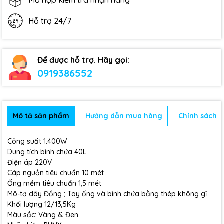
Mở hộp kiểm tra nhận hàng
Hỗ trợ 24/7
Để được hỗ trợ. Hãy gọi:
0919386552
Mô tả sản phẩm
Hướng dẫn mua hàng
Chính sách b
Công suất 1.400W
Dung tích bình chứa 40L
Điện áp 220V
Cáp nguồn tiêu chuẩn 10 mét
Ống mềm tiêu chuẩn 1,5 mét
Mô-tơ dây Đồng ; Tay ống và bình chứa bằng thép không gỉ
Khối lượng 12/13,5Kg
Màu sắc: Vàng & Đen