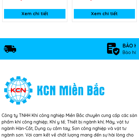
Xem chi tiết
Xem chi tiết
BẢO H
Bảo hàn
Công ty TNHH Khí công nghiệp Miền Bắc chuyên cung cấp các sản
phẩm khí công nghiệp; Khí y tế; Thiết bị ngành khí; Máy, vật tư
ngành Hàn-Cắt, Dụng cụ cầm tay; Sơn công nghiệp và vật tư
ngành sơn. Với cam kết về chất lượng mang đến sự hài lòng cho