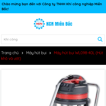
Chào mừng bạn đến với Công ty TNHH Khí công nghiệp Miền
Bắc!
Trang chủ
Máy hút bụi
Máy hút bụi WL098-40L (Hút
khô và ướt)