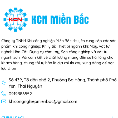
Công ty TNHH Khí công nghiệp Miền Bắc chuyên cung cấp các sản
phẩm khí công nghiệp; Khí y tế; Thiết bị ngành khí; Máy, vật tư
ngành Hàn-Cắt, Dụng cụ cầm tay; Sơn công nghiệp và vật tư
ngành sơn. Với cam kết về chất lượng mang đến sự hài lòng cho
khách hàng, chúng tôi tự hào là địa chỉ tin cậy xứng đáng để bạn
lựa chọn
Số 439, Tổ dân phố 2, Phường Ba Hàng, Thành phố Phổ
Yên, Thái Nguyên
0919386552
khicongnghiepmienbac@gmail.com