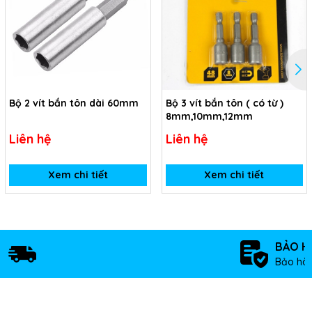
Bộ 2 vít bắn tôn dài 60mm
Bộ 3 vít bắn tôn ( có từ )
8mm,10mm,12mm
Liên hệ
Liên hệ
Xem chi tiết
Xem chi tiết
BẢO H
Bảo hàn