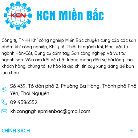
Công ty TNHH Khí công nghiệp Miền Bắc chuyên cung cấp các sản
phẩm khí công nghiệp; Khí y tế; Thiết bị ngành khí; Máy, vật tư
ngành Hàn-Cắt, Dụng cụ cầm tay; Sơn công nghiệp và vật tư
ngành sơn. Với cam kết về chất lượng mang đến sự hài lòng cho
khách hàng, chúng tôi tự hào là địa chỉ tin cậy xứng đáng để bạn
lựa chọn
Số 439, Tổ dân phố 2, Phường Ba Hàng, Thành phố Phổ
Yên, Thái Nguyên
0919386552
khicongnghiepmienbac@gmail.com
CHÍNH SÁCH