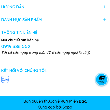
HƯỚNG DẪN
DANH MỤC SẢN PHẨM
THÔNG TIN LIÊN HỆ
Mọi chi tiết xin liên hệ
0919.386.552
Tất cả các ngày trong tuần (Trừ các ngày nghỉ lễ, tết))
KẾT NỐI VỚI CHÚNG TÔI:
Bản quyền thuộc về
KCN Miền Bắc
.
Cung cấp bởi
Sapo