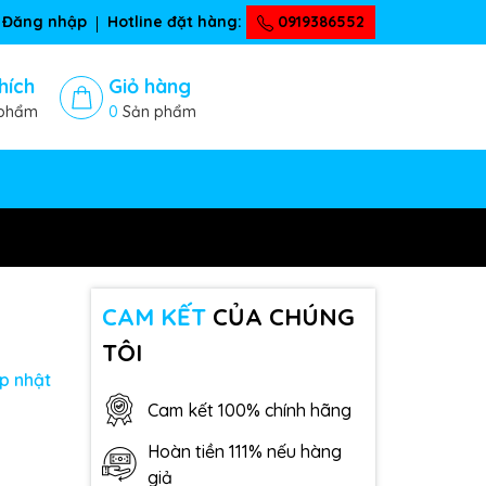
Đăng nhập
Hotline đặt hàng:
0919386552
hích
Giỏ hàng
phẩm
0
Sản phẩm
CAM KẾT
CỦA CHÚNG
TÔI
p nhật
Cam kết 100% chính hãng
Hoàn tiền 111% nếu hàng
giả