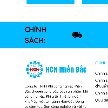
CHÍNH
SÁCH:
CHÍNH
Chính 
Chính 
chuyển
Công ty TNHH Khí công nghiệp Miền
Bắc chuyên cung cấp các sản phẩm khí
Chính s
công nghiệp; Khí y tế; Thiết bị ngành
Quy đị
khí; Máy, vật tư ngành Hàn-Cắt, Dụng
cụ cầm tay; Sơn công nghiệp và vật tư