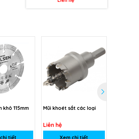
ch khô 115mm
Mũi khoét sắt các loại
Bộ 3 mũi 
Liên hệ
Liên hệ
hi tiết
Xem chi tiết
Xem