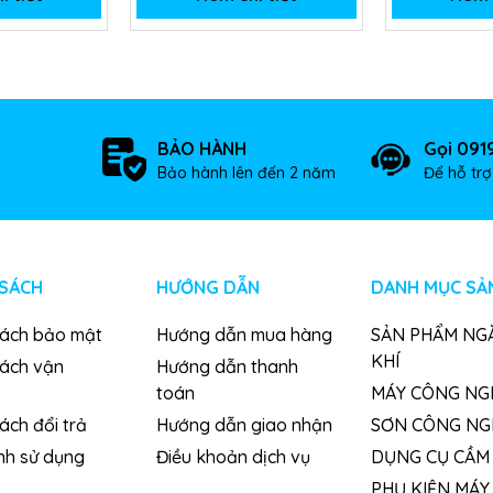
BẢO HÀNH
Gọi 091
Bảo hành lên đến 2 năm
Để hỗ tr
 SÁCH
HƯỚNG DẪN
DANH MỤC SẢ
sách bảo mật
Hướng dẫn mua hàng
SẢN PHẨM NG
KHÍ
sách vận
Hướng dẫn thanh
toán
MÁY CÔNG NG
ách đổi trả
Hướng dẫn giao nhận
SƠN CÔNG NG
nh sử dụng
Điều khoản dịch vụ
DỤNG CỤ CẦM 
PHỤ KIỆN MÁY