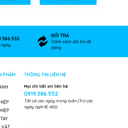
ĐỔI TRẢ
9.386.552
Chính sách đổi trả dễ
ợ ngay
dàng
N PHẨM
THÔNG TIN LIÊN HỆ
Mọi chi tiết xin liên hệ
ÀNH
0919.386.552
Tất cả các ngày trong tuần (Trừ các
HIỆP
ngày nghỉ lễ, tết))
HIỆP
TAY
, VẬT