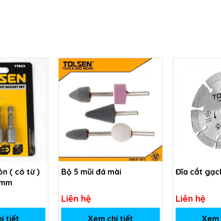
ôn ( có từ )
Bộ 5 mũi đá mài
Đĩa cắt gạ
2mm
Liên hệ
Liên hệ
i tiết
Xem chi tiết
Xem c