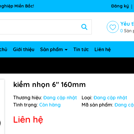
ghiệp Miền Bắc!
Đăng ký
Yêu t
0
Sản 
chủ
Giới thiệu
Sản phẩm
Tin tức
Liên hệ
kiềm nhọn 6" 160mm
Thương hiệu:
Đang cập nhật
Loại:
Đang cập nhật
Tình trạng:
Còn hàng
Mã sản phẩm:
Đang cậ
Liên hệ