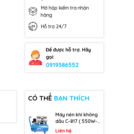
Mở hộp kiểm tra nhận
hàng
Hỗ trợ 24/7
Để được hỗ trợ. Hãy
gọi:
0919386552
CÓ THỂ
BẠN THÍCH
Máy nén khí không
dầu C-817 ( 550W-
9L )
Liên hệ