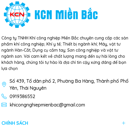
Công ty TNHH Khí công nghiệp Miền Bắc chuyên cung cấp các sản
phẩm khí công nghiệp; Khí y tế; Thiết bị ngành khí; Máy, vật tư
ngành Hàn-Cắt, Dụng cụ cầm tay; Sơn công nghiệp và vật tư
ngành sơn. Với cam kết về chất lượng mang đến sự hài lòng cho
khách hàng, chúng tôi tự hào là địa chỉ tin cậy xứng đáng để bạn
lựa chọn
Số 439, Tổ dân phố 2, Phường Ba Hàng, Thành phố Phổ
Yên, Thái Nguyên
0919386552
khicongnghiepmienbac@gmail.com
CHÍNH SÁCH