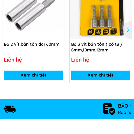
Bộ 2 vít bắn tôn dài 60mm
Bộ 3 vít bắn tôn ( có từ )
8mm,10mm,12mm
Liên hệ
Liên hệ
Xem chi tiết
Xem chi tiết
BẢO H
Bảo hàn