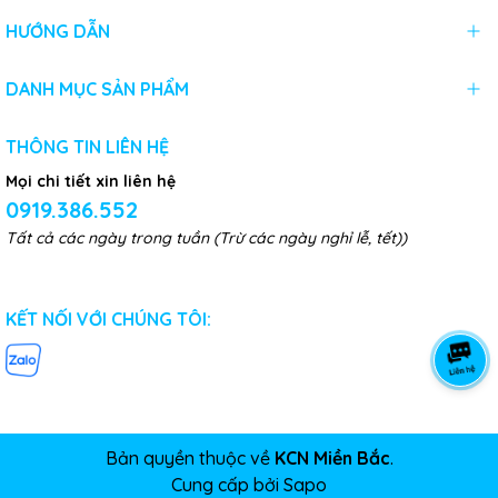
HƯỚNG DẪN
DANH MỤC SẢN PHẨM
THÔNG TIN LIÊN HỆ
Mọi chi tiết xin liên hệ
0919.386.552
Tất cả các ngày trong tuần (Trừ các ngày nghỉ lễ, tết))
KẾT NỐI VỚI CHÚNG TÔI:
Bản quyền thuộc về
KCN Miền Bắc
.
Cung cấp bởi
Sapo