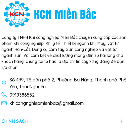
Công ty TNHH Khí công nghiệp Miền Bắc chuyên cung cấp các sản
phẩm khí công nghiệp; Khí y tế; Thiết bị ngành khí; Máy, vật tư
ngành Hàn-Cắt, Dụng cụ cầm tay; Sơn công nghiệp và vật tư
ngành sơn. Với cam kết về chất lượng mang đến sự hài lòng cho
khách hàng, chúng tôi tự hào là địa chỉ tin cậy xứng đáng để bạn
lựa chọn
Số 439, Tổ dân phố 2, Phường Ba Hàng, Thành phố Phổ
Yên, Thái Nguyên
0919386552
khicongnghiepmienbac@gmail.com
CHÍNH SÁCH