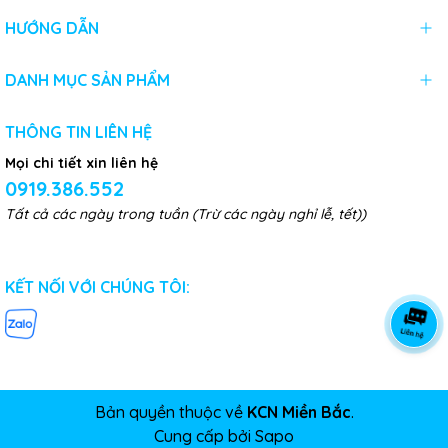
HƯỚNG DẪN
DANH MỤC SẢN PHẨM
THÔNG TIN LIÊN HỆ
Mọi chi tiết xin liên hệ
0919.386.552
Tất cả các ngày trong tuần (Trừ các ngày nghỉ lễ, tết))
KẾT NỐI VỚI CHÚNG TÔI:
Bản quyền thuộc về
KCN Miền Bắc
.
Cung cấp bởi
Sapo