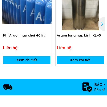
Khí Argon nạp chai 40 lít
Argon lỏng nạp bình XL45
Liên hệ
Liên hệ
Xem chi tiết
Xem chi tiết
BẢO H
Bảo hàn