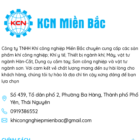
Công ty TNHH Khí công nghiệp Miền Bắc chuyên cung cấp các sản
phẩm khí công nghiệp; Khí y tế; Thiết bị ngành khí; Máy, vật tư
ngành Hàn-Cắt, Dụng cụ cầm tay; Sơn công nghiệp và vật tư
ngành sơn. Với cam kết về chất lượng mang đến sự hài lòng cho
khách hàng, chúng tôi tự hào là địa chỉ tin cậy xứng đáng để bạn
lựa chọn
Số 439, Tổ dân phố 2, Phường Ba Hàng, Thành phố Phổ
Yên, Thái Nguyên
0919386552
khicongnghiepmienbac@gmail.com