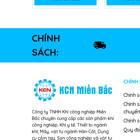
CHÍNH
SÁCH:
CHÍNH
Chính 
Chính 
chuyển
Công ty TNHH Khí công nghiệp Miền
Bắc chuyên cung cấp các sản phẩm khí
Chính s
công nghiệp; Khí y tế; Thiết bị ngành
Quy đị
khí; Máy, vật tư ngành Hàn-Cắt, Dụng
cụ cầm tay; Sơn công nghiệp và vật tư