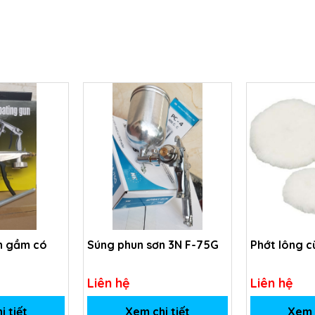
n gầm có
Súng phun sơn 3N F-75G
Phớt lông c
Liên hệ
Liên hệ
i tiết
Xem chi tiết
Xem c