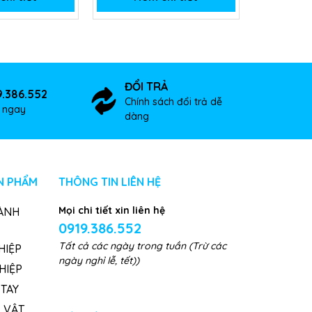
ĐỔI TRẢ
9.386.552
Chính sách đổi trả dễ
ợ ngay
dàng
N PHẨM
THÔNG TIN LIÊN HỆ
Mọi chi tiết xin liên hệ
ÀNH
0919.386.552
Tất cả các ngày trong tuần (Trừ các
HIỆP
ngày nghỉ lễ, tết))
HIỆP
TAY
, VẬT