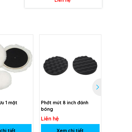
ừu 1 mặt
Phớt mút 8 inch đánh
Phớt lông
bóng
Liên hệ
Liên hệ
hi tiết
Xem chi tiết
Xem