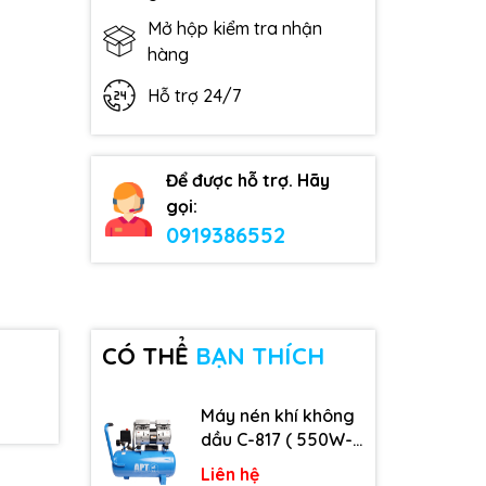
Mở hộp kiểm tra nhận
hàng
Hỗ trợ 24/7
Để được hỗ trợ. Hãy
gọi:
0919386552
CÓ THỂ
BẠN THÍCH
Máy nén khí không
dầu C-817 ( 550W-
9L )
Liên hệ