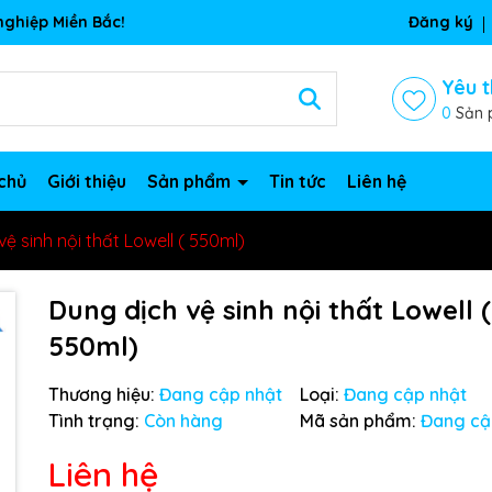
ghiệp Miền Bắc!
Đăng ký
Yêu t
0
Sản 
chủ
Giới thiệu
Sản phẩm
Tin tức
Liên hệ
ệ sinh nội thất Lowell ( 550ml)
Dung dịch vệ sinh nội thất Lowell (
550ml)
Thương hiệu:
Đang cập nhật
Loại:
Đang cập nhật
Tình trạng:
Còn hàng
Mã sản phẩm:
Đang cậ
Liên hệ