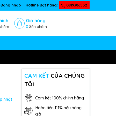
Đăng nhập
Hotline đặt hàng:
0919386552
hích
Giỏ hàng
phẩm
0
Sản phẩm
CAM KẾT
CỦA CHÚNG
TÔI
Cam kết 100% chính hãng
p nhật
Hoàn tiền 111% nếu hàng
giả