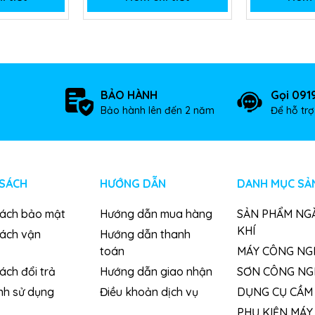
BẢO HÀNH
Gọi 091
Bảo hành lên đến 2 năm
Để hỗ tr
 SÁCH
HƯỚNG DẪN
DANH MỤC SẢ
sách bảo mật
Hướng dẫn mua hàng
SẢN PHẨM NG
KHÍ
sách vận
Hướng dẫn thanh
toán
MÁY CÔNG NG
ách đổi trả
Hướng dẫn giao nhận
SƠN CÔNG NG
nh sử dụng
Điều khoản dịch vụ
DỤNG CỤ CẦM 
PHỤ KIỆN MÁY