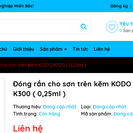
ghiệp Miền Bắc!
Đăng ký
Yêu t
0
Sản 
chủ
Giới thiệu
Sản phẩm
Tin tức
Liên hệ
cho sơn trên kẽm KODO K300 ( 0,25ml )
Đóng rắn cho sơn trên kẽm KODO
K300 ( 0,25ml )
Thương hiệu:
Đang cập nhật
Loại:
Đang cập nhật
Tình trạng:
Còn hàng
Mã sản phẩm:
Đang cậ
Liên hệ