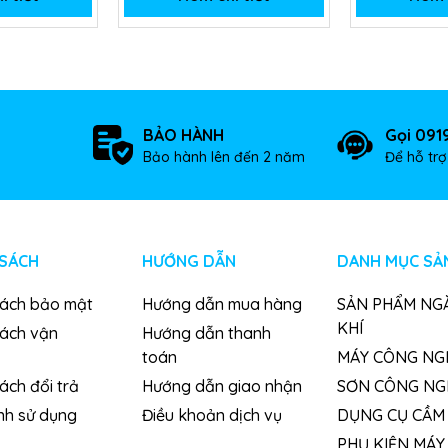
BẢO HÀNH
Gọi 091
Bảo hành lên đến 2 năm
Để hỗ tr
 SÁCH
HƯỚNG DẪN
DANH MỤC SẢ
sách bảo mật
Hướng dẫn mua hàng
SẢN PHẨM NG
KHÍ
sách vận
Hướng dẫn thanh
toán
MÁY CÔNG NG
ách đổi trả
Hướng dẫn giao nhận
SƠN CÔNG NG
nh sử dụng
Điều khoản dịch vụ
DỤNG CỤ CẦM 
PHỤ KIỆN MÁY