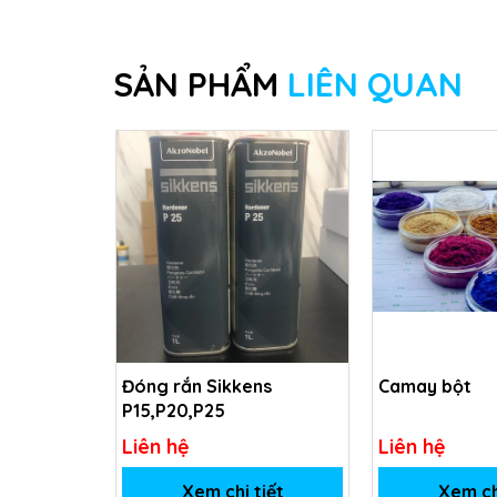
SẢN PHẨM
LIÊN QUAN
Đóng rắn Sikkens
Camay bột
P15,P20,P25
Liên hệ
Liên hệ
Xem chi tiết
Xem ch