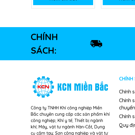
CHÍNH
SÁCH:
CHÍNH
Chính 
Chính 
chuyển
Công ty TNHH Khí công nghiệp Miền
Bắc chuyên cung cấp các sản phẩm khí
Chính s
công nghiệp; Khí y tế; Thiết bị ngành
Quy đị
khí; Máy, vật tư ngành Hàn-Cắt, Dụng
cụ cầm tay; Sơn công nghiệp và vật tư