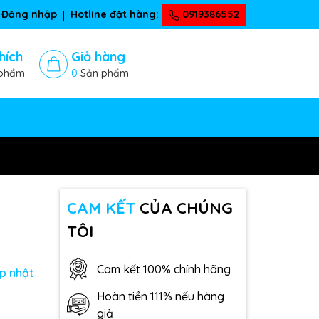
Đăng nhập
Hotline đặt hàng:
0919386552
hích
Giỏ hàng
phẩm
0
Sản phẩm
CAM KẾT
CỦA CHÚNG
TÔI
Cam kết 100% chính hãng
p nhật
Hoàn tiền 111% nếu hàng
giả