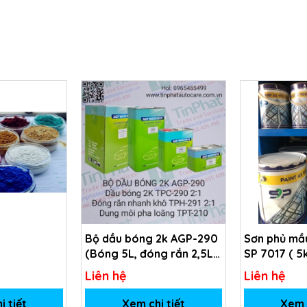
Bộ dầu bóng 2k AGP-290
Sơn phủ mầu
(Bóng 5L, đóng rắn 2,5L,
SP 7017 ( 5
dung môi 1L)
Liên hệ
Liên hệ
i tiết
Xem chi tiết
Xem c