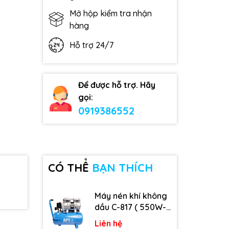
Mở hộp kiểm tra nhận
hàng
Hỗ trợ 24/7
Để được hỗ trợ. Hãy
gọi:
0919386552
CÓ THỂ
BẠN THÍCH
Máy nén khí không
dầu C-817 ( 550W-
9L )
Liên hệ