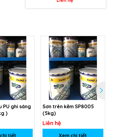
 PU ghi sáng
Sơn trên kẽm SP8005
Sơn Phủ m
kg )
(5kg)
SP-5031
Liên hệ
Liên hệ
hi tiết
Xem chi tiết
Xem