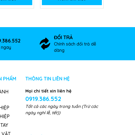
ĐỔI TRẢ
9.386.552
Chính sách đổi trả dễ
ợ ngay
dàng
N PHẨM
THÔNG TIN LIÊN HỆ
Mọi chi tiết xin liên hệ
ÀNH
0919.386.552
Tất cả các ngày trong tuần (Trừ các
HIỆP
ngày nghỉ lễ, tết))
HIỆP
TAY
, VẬT