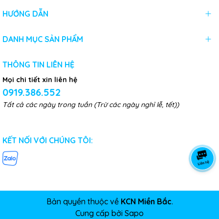
HƯỚNG DẪN
DANH MỤC SẢN PHẨM
THÔNG TIN LIÊN HỆ
Mọi chi tiết xin liên hệ
0919.386.552
Tất cả các ngày trong tuần (Trừ các ngày nghỉ lễ, tết))
KẾT NỐI VỚI CHÚNG TÔI:
Bản quyền thuộc về
KCN Miền Bắc
.
Cung cấp bởi
Sapo