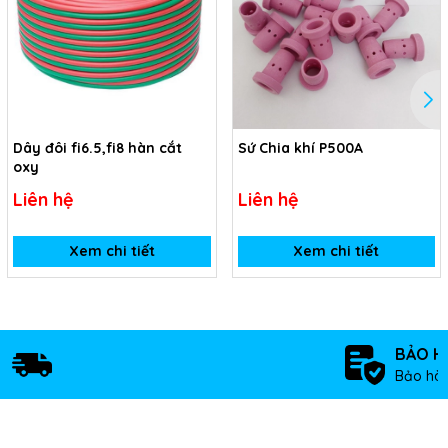
Dây đôi fi6.5,fi8 hàn cắt
Sứ Chia khí P500A
oxy
Liên hệ
Liên hệ
Xem chi tiết
Xem chi tiết
BẢO H
Bảo hàn