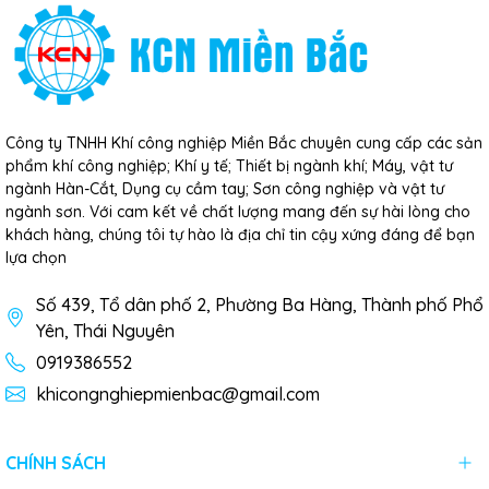
Công ty TNHH Khí công nghiệp Miền Bắc chuyên cung cấp các sản
phẩm khí công nghiệp; Khí y tế; Thiết bị ngành khí; Máy, vật tư
ngành Hàn-Cắt, Dụng cụ cầm tay; Sơn công nghiệp và vật tư
ngành sơn. Với cam kết về chất lượng mang đến sự hài lòng cho
khách hàng, chúng tôi tự hào là địa chỉ tin cậy xứng đáng để bạn
lựa chọn
Số 439, Tổ dân phố 2, Phường Ba Hàng, Thành phố Phổ
Yên, Thái Nguyên
0919386552
khicongnghiepmienbac@gmail.com
CHÍNH SÁCH