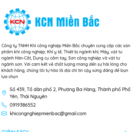
Công ty TNHH Khí công nghiệp Miền Bắc chuyên cung cấp các sản
phẩm khí công nghiệp; Khí y tế; Thiết bị ngành khí; Máy, vật tư
ngành Hàn-Cắt, Dụng cụ cầm tay; Sơn công nghiệp và vật tư
ngành sơn. Với cam kết về chất lượng mang đến sự hài lòng cho
khách hàng, chúng tôi tự hào là địa chỉ tin cậy xứng đáng để bạn
lựa chọn
Số 439, Tổ dân phố 2, Phường Ba Hàng, Thành phố Phổ
Yên, Thái Nguyên
0919386552
khicongnghiepmienbac@gmail.com