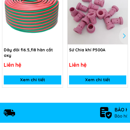
Dây đôi fi6.5,fi8 hàn cắt
Sứ Chia khí P500A
oxy
Liên hệ
Liên hệ
Xem chi tiết
Xem chi tiết
BẢO H
Bảo hàn