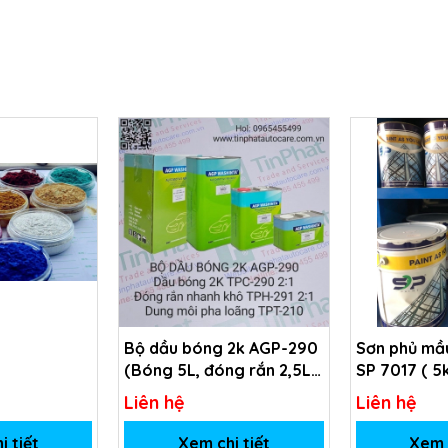
Bộ dầu bóng 2k AGP-290
Sơn phủ mầu
(Bóng 5L, đóng rắn 2,5L,
SP 7017 ( 5
dung môi 1L)
Liên hệ
Liên hệ
i tiết
Xem chi tiết
Xem c