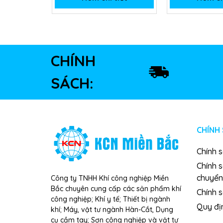
CHÍNH
SÁCH:
CHÍNH
Chính 
Chính 
chuyển
Công ty TNHH Khí công nghiệp Miền
Bắc chuyên cung cấp các sản phẩm khí
Chính s
công nghiệp; Khí y tế; Thiết bị ngành
Quy đị
khí; Máy, vật tư ngành Hàn-Cắt, Dụng
cụ cầm tay; Sơn công nghiệp và vật tư