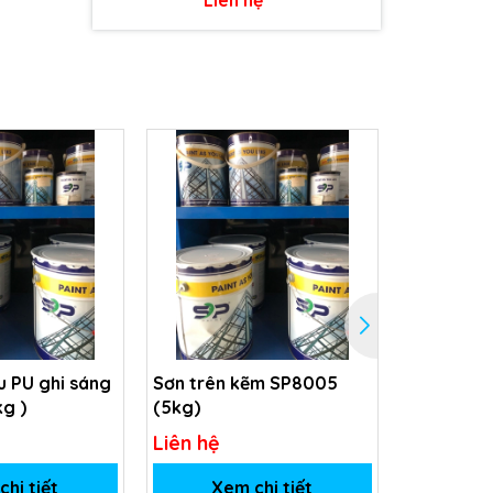
 PU ghi sáng
Sơn trên kẽm SP8005
Sơn Phủ m
kg )
(5kg)
SP-5031
Liên hệ
Liên hệ
hi tiết
Xem chi tiết
Xem