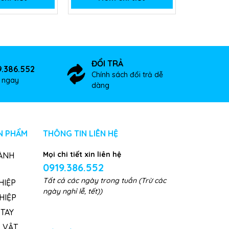
ĐỔI TRẢ
9.386.552
Chính sách đổi trả dễ
ợ ngay
dàng
N PHẨM
THÔNG TIN LIÊN HỆ
Mọi chi tiết xin liên hệ
ÀNH
0919.386.552
Tất cả các ngày trong tuần (Trừ các
HIỆP
ngày nghỉ lễ, tết))
HIỆP
TAY
, VẬT