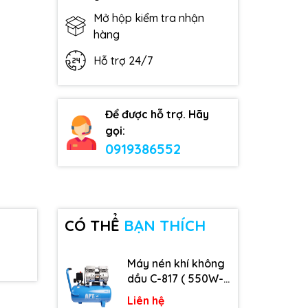
Mở hộp kiểm tra nhận
hàng
Hỗ trợ 24/7
Để được hỗ trợ. Hãy
gọi:
0919386552
CÓ THỂ
BẠN THÍCH
Máy nén khí không
dầu C-817 ( 550W-
9L )
Liên hệ