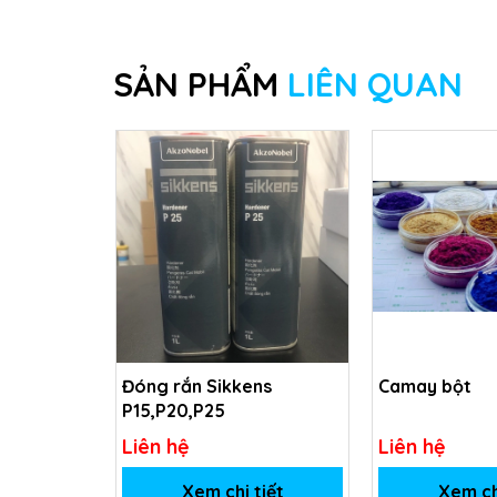
SẢN PHẨM
LIÊN QUAN
Đóng rắn Sikkens
Camay bột
P15,P20,P25
Liên hệ
Liên hệ
Xem chi tiết
Xem ch