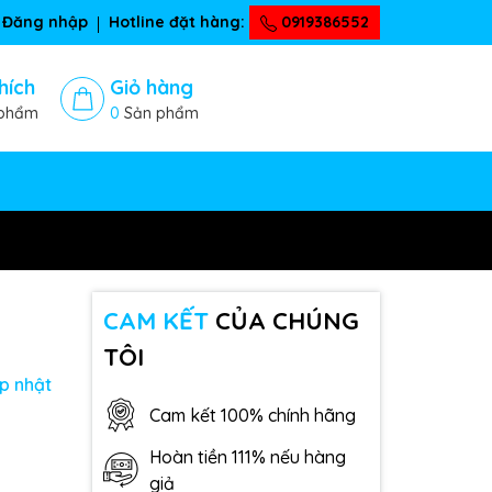
Đăng nhập
Hotline đặt hàng:
0919386552
hích
Giỏ hàng
phẩm
0
Sản phẩm
CAM KẾT
CỦA CHÚNG
TÔI
p nhật
Cam kết 100% chính hãng
Hoàn tiền 111% nếu hàng
giả