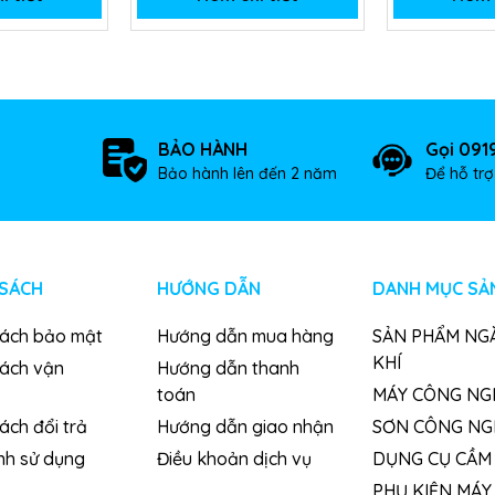
BẢO HÀNH
Gọi 091
Bảo hành lên đến 2 năm
Để hỗ tr
 SÁCH
HƯỚNG DẪN
DANH MỤC SẢ
sách bảo mật
Hướng dẫn mua hàng
SẢN PHẨM NG
KHÍ
sách vận
Hướng dẫn thanh
toán
MÁY CÔNG NG
ách đổi trả
Hướng dẫn giao nhận
SƠN CÔNG NG
nh sử dụng
Điều khoản dịch vụ
DỤNG CỤ CẦM 
PHỤ KIỆN MÁY