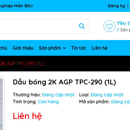
ghiệp Miền Bắc!
Đăng ký
Yêu t
0
Sản 
chủ
Giới thiệu
Sản phẩm
Tin tức
Liên hệ
2K AGP TPC-290 (1L)
Dầu bóng 2K AGP TPC-290 (1L)
Thương hiệu:
Đang cập nhật
Loại:
Đang cập nhật
Tình trạng:
Còn hàng
Mã sản phẩm:
Đang cậ
Liên hệ