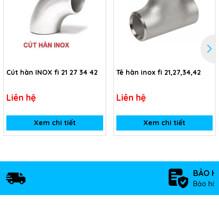
Cút hàn INOX fi 21 27 34 42
Tê hàn inox fi 21,27,34,42
Liên hệ
Liên hệ
Xem chi tiết
Xem chi tiết
BẢO H
Bảo hàn