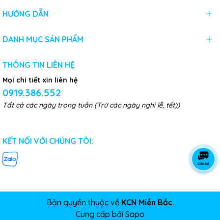
HƯỚNG DẪN
DANH MỤC SẢN PHẨM
THÔNG TIN LIÊN HỆ
Mọi chi tiết xin liên hệ
0919.386.552
Tất cả các ngày trong tuần (Trừ các ngày nghỉ lễ, tết))
KẾT NỐI VỚI CHÚNG TÔI:
Bản quyền thuộc về
KCN Miền Bắc
.
Cung cấp bởi
Sapo