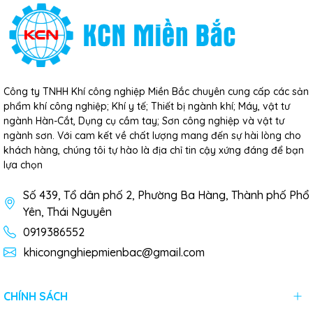
Công ty TNHH Khí công nghiệp Miền Bắc chuyên cung cấp các sản
phẩm khí công nghiệp; Khí y tế; Thiết bị ngành khí; Máy, vật tư
ngành Hàn-Cắt, Dụng cụ cầm tay; Sơn công nghiệp và vật tư
ngành sơn. Với cam kết về chất lượng mang đến sự hài lòng cho
khách hàng, chúng tôi tự hào là địa chỉ tin cậy xứng đáng để bạn
lựa chọn
Số 439, Tổ dân phố 2, Phường Ba Hàng, Thành phố Phổ
Yên, Thái Nguyên
0919386552
khicongnghiepmienbac@gmail.com
CHÍNH SÁCH