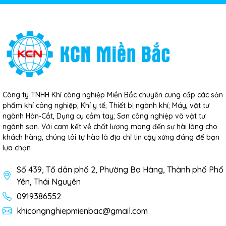
Công ty TNHH Khí công nghiệp Miền Bắc chuyên cung cấp các sản
phẩm khí công nghiệp; Khí y tế; Thiết bị ngành khí; Máy, vật tư
ngành Hàn-Cắt, Dụng cụ cầm tay; Sơn công nghiệp và vật tư
ngành sơn. Với cam kết về chất lượng mang đến sự hài lòng cho
khách hàng, chúng tôi tự hào là địa chỉ tin cậy xứng đáng để bạn
lựa chọn
Số 439, Tổ dân phố 2, Phường Ba Hàng, Thành phố Phổ
Yên, Thái Nguyên
0919386552
khicongnghiepmienbac@gmail.com