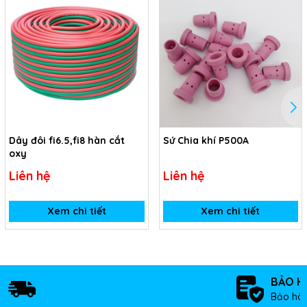
Dây đôi fi6.5,fi8 hàn cắt
Sứ Chia khí P500A
oxy
Liên hệ
Liên hệ
Xem chi tiết
Xem chi tiết
BẢO H
Bảo hàn