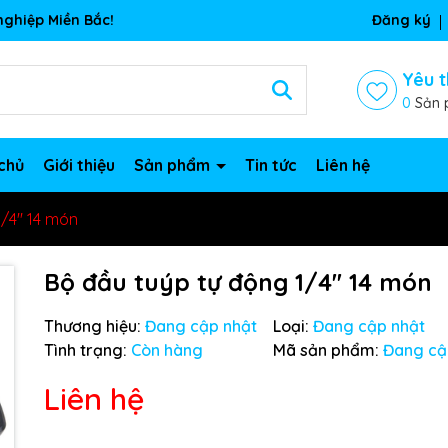
ghiệp Miền Bắc!
Đăng ký
Yêu t
0
Sản 
chủ
Giới thiệu
Sản phẩm
Tin tức
Liên hệ
/4'' 14 món
Bộ đầu tuýp tự động 1/4'' 14 món
Thương hiệu:
Đang cập nhật
Loại:
Đang cập nhật
Tình trạng:
Còn hàng
Mã sản phẩm:
Đang cậ
Liên hệ