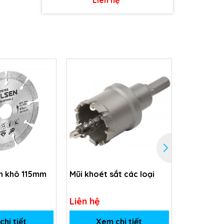
ch khô 115mm
Mũi khoét sắt các loại
Bộ 3 mũi 
Liên hệ
Liên hệ
hi tiết
Xem chi tiết
Xem