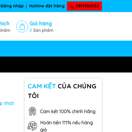
Đăng nhập
Hotline đặt hàng:
0919386552
hích
Giỏ hàng
phẩm
0
Sản phẩm
CAM KẾT
CỦA CHÚNG
TÔI
p nhật
Cam kết 100% chính hãng
Hoàn tiền 111% nếu hàng
giả