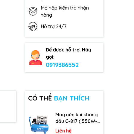
Mở hộp kiểm tra nhận
hàng
Hỗ trợ 24/7
Để được hỗ trợ. Hãy
gọi:
0919386552
CÓ THỂ
BẠN THÍCH
Máy nén khí không
dầu C-817 ( 550W-
9L )
Liên hệ