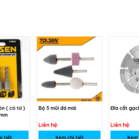
ôn ( có từ )
Bộ 5 mũi đá mài
Đĩa cắt gạ
2mm
Liên hệ
Liên hệ
i tiết
Xem chi tiết
Xem c