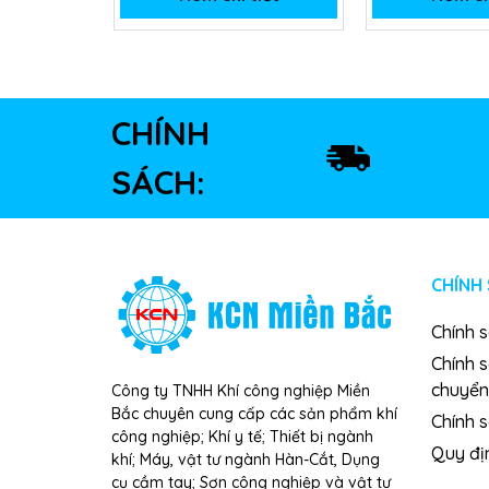
CHÍNH
SÁCH:
CHÍNH
Chính 
Chính 
chuyển
Công ty TNHH Khí công nghiệp Miền
Bắc chuyên cung cấp các sản phẩm khí
Chính s
công nghiệp; Khí y tế; Thiết bị ngành
Quy đị
khí; Máy, vật tư ngành Hàn-Cắt, Dụng
cụ cầm tay; Sơn công nghiệp và vật tư