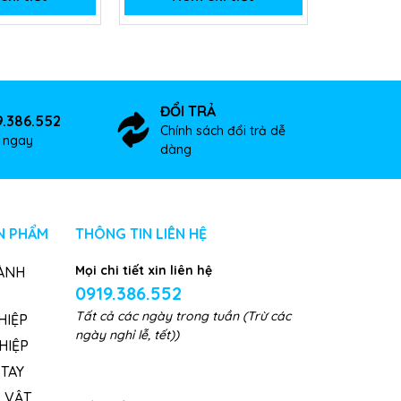
ĐỔI TRẢ
9.386.552
Chính sách đổi trả dễ
ợ ngay
dàng
N PHẨM
THÔNG TIN LIÊN HỆ
Mọi chi tiết xin liên hệ
ÀNH
0919.386.552
Tất cả các ngày trong tuần (Trừ các
HIỆP
ngày nghỉ lễ, tết))
HIỆP
TAY
, VẬT