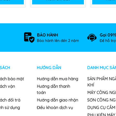
BẢO HÀNH
Gọi 091
Bảo hành lên đến 2 năm
Để hỗ tr
 SÁCH
HƯỚNG DẪN
DANH MỤC SẢ
sách bảo mật
Hướng dẫn mua hàng
SẢN PHẨM NG
KHÍ
sách vận
Hướng dẫn thanh
toán
MÁY CÔNG NG
ách đổi trả
Hướng dẫn giao nhận
SƠN CÔNG NG
nh sử dụng
Điều khoản dịch vụ
DỤNG CỤ CẦM 
PHỤ KIỆN MÁY