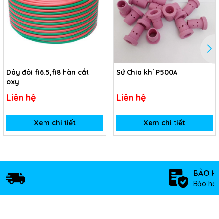
Dây đôi fi6.5,fi8 hàn cắt
Sứ Chia khí P500A
oxy
Liên hệ
Liên hệ
Xem chi tiết
Xem chi tiết
BẢO H
Bảo hàn