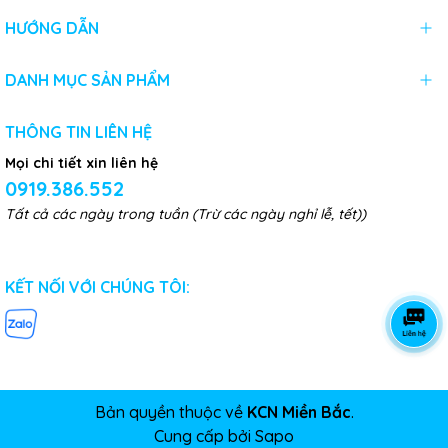
HƯỚNG DẪN
DANH MỤC SẢN PHẨM
THÔNG TIN LIÊN HỆ
Mọi chi tiết xin liên hệ
0919.386.552
Tất cả các ngày trong tuần (Trừ các ngày nghỉ lễ, tết))
KẾT NỐI VỚI CHÚNG TÔI:
Bản quyền thuộc về
KCN Miền Bắc
.
Cung cấp bởi
Sapo