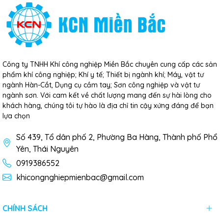
Công ty TNHH Khí công nghiệp Miền Bắc chuyên cung cấp các sản
phẩm khí công nghiệp; Khí y tế; Thiết bị ngành khí; Máy, vật tư
ngành Hàn-Cắt, Dụng cụ cầm tay; Sơn công nghiệp và vật tư
ngành sơn. Với cam kết về chất lượng mang đến sự hài lòng cho
khách hàng, chúng tôi tự hào là địa chỉ tin cậy xứng đáng để bạn
lựa chọn
Số 439, Tổ dân phố 2, Phường Ba Hàng, Thành phố Phổ
Yên, Thái Nguyên
0919386552
khicongnghiepmienbac@gmail.com
CHÍNH SÁCH