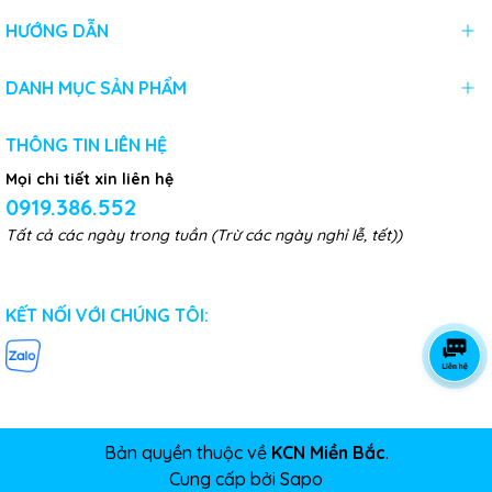
HƯỚNG DẪN
DANH MỤC SẢN PHẨM
THÔNG TIN LIÊN HỆ
Mọi chi tiết xin liên hệ
0919.386.552
Tất cả các ngày trong tuần (Trừ các ngày nghỉ lễ, tết))
KẾT NỐI VỚI CHÚNG TÔI:
Bản quyền thuộc về
KCN Miền Bắc
.
Cung cấp bởi
Sapo