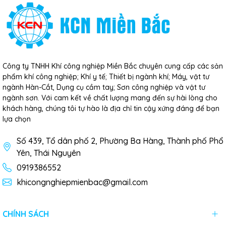
Công ty TNHH Khí công nghiệp Miền Bắc chuyên cung cấp các sản
phẩm khí công nghiệp; Khí y tế; Thiết bị ngành khí; Máy, vật tư
ngành Hàn-Cắt, Dụng cụ cầm tay; Sơn công nghiệp và vật tư
ngành sơn. Với cam kết về chất lượng mang đến sự hài lòng cho
khách hàng, chúng tôi tự hào là địa chỉ tin cậy xứng đáng để bạn
lựa chọn
Số 439, Tổ dân phố 2, Phường Ba Hàng, Thành phố Phổ
Yên, Thái Nguyên
0919386552
khicongnghiepmienbac@gmail.com
CHÍNH SÁCH