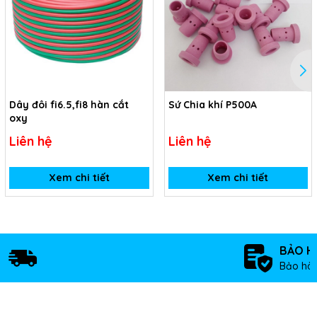
Dây đôi fi6.5,fi8 hàn cắt
Sứ Chia khí P500A
oxy
Liên hệ
Liên hệ
Xem chi tiết
Xem chi tiết
BẢO H
Bảo hàn