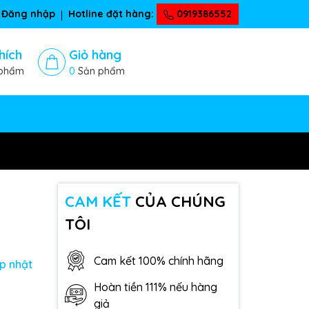
Đăng nhập
Hotline đặt hàng:
0919386552
hích
Giỏ hàng
phẩm
0
Sản phẩm
CAM KẾT
CỦA CHÚNG
TÔI
Cam kết 100% chính hãng
p nhật
Hoàn tiền 111% nếu hàng
giả