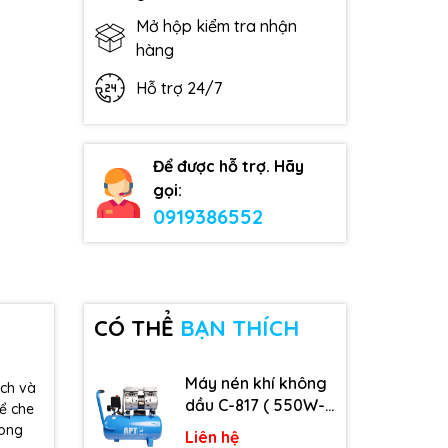
Mở hộp kiểm tra nhận
hàng
Hỗ trợ 24/7
Để được hỗ trợ. Hãy
gọi:
0919386552
CÓ THỂ
BẠN THÍCH
Máy nén khí không
ách và
dầu C-817 ( 550W-
ể che
9L )
cong
Liên hệ