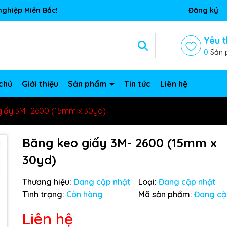
ghiệp Miền Bắc!
Đăng ký
Yêu t
0
Sản 
chủ
Giới thiệu
Sản phẩm
Tin tức
Liên hệ
giấy 3M- 2600 (15mm x 30yd)
Băng keo giấy 3M- 2600 (15mm x
30yd)
Thương hiệu:
Đang cập nhật
Loại:
Đang cập nhật
Tình trạng:
Còn hàng
Mã sản phẩm:
Đang cậ
Liên hệ