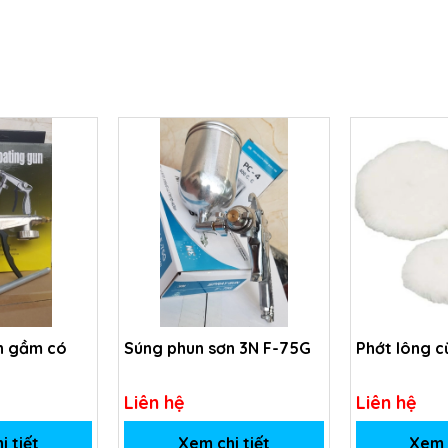
n gầm có
Súng phun sơn 3N F-75G
Phớt lông c
Liên hệ
Liên hệ
i tiết
Xem chi tiết
Xem c