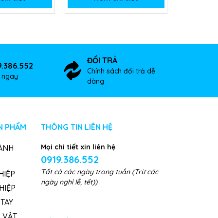
ĐỔI TRẢ
9.386.552
Chính sách đổi trả dễ
ợ ngay
dàng
N PHẨM
THÔNG TIN LIÊN HỆ
Mọi chi tiết xin liên hệ
ÀNH
0919.386.552
Tất cả các ngày trong tuần (Trừ các
HIỆP
ngày nghỉ lễ, tết))
HIỆP
TAY
, VẬT