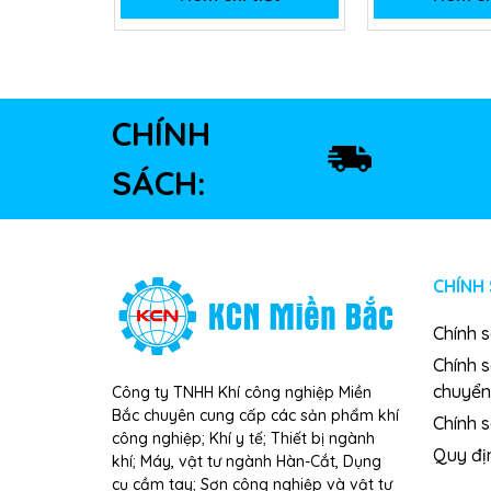
CHÍNH
SÁCH:
CHÍNH
Chính 
Chính 
chuyển
Công ty TNHH Khí công nghiệp Miền
Bắc chuyên cung cấp các sản phẩm khí
Chính s
công nghiệp; Khí y tế; Thiết bị ngành
Quy đị
khí; Máy, vật tư ngành Hàn-Cắt, Dụng
cụ cầm tay; Sơn công nghiệp và vật tư