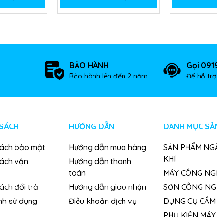
BẢO HÀNH
Gọi 091
Bảo hành lên đến 2 năm
Để hỗ tr
 SÁCH
HƯỚNG DẪN
DANH MỤC SẢ
sách bảo mật
Hướng dẫn mua hàng
SẢN PHẨM NG
KHÍ
sách vận
Hướng dẫn thanh
toán
MÁY CÔNG NG
ách đổi trả
Hướng dẫn giao nhận
SƠN CÔNG NG
nh sử dụng
Điều khoản dịch vụ
DỤNG CỤ CẦM 
PHỤ KIỆN MÁY