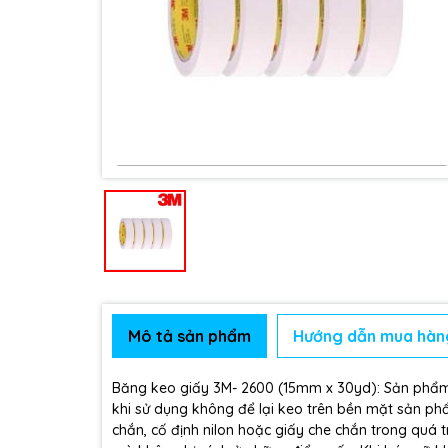
Mô tả sản phẩm
Hướng dẫn mua hàn
Băng keo giấy 3M- 2600 (15mm x 30yd): Sản phẩm 
khi sử dụng không để lại keo trên bền mặt sản ph
chắn, cố định nilon hoặc giấy che chắn trong quá 