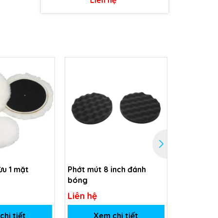
ừu 1 mặt
Phớt mút 8 inch đánh
Phớt lông
bóng
Liên hệ
Liên hệ
hi tiết
Xem chi tiết
Xem